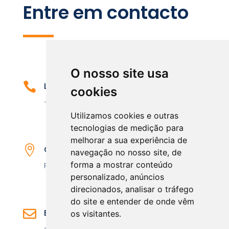
Entre em contacto
O nosso site usa

Ligue-nos
cookies
+ 351 911 140 528
Utilizamos cookies e outras
tecnologias de medição para
melhorar a sua experiência de

Onde estamos
navegação no nosso site, de
forma a mostrar conteúdo
R. Estado da Índia 29, 2685-146 Sacavém
personalizado, anúncios
direcionados, analisar o tráfego
do site e entender de onde vêm

E-mail
os visitantes.