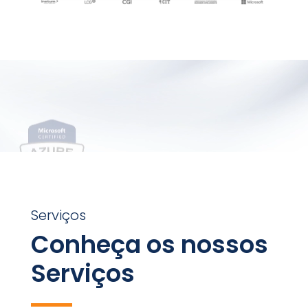
Reprodutor
de
vídeo
Serviços
Conheça os nossos
Serviços