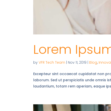
Lorem Ipsum 
by
VFR Tech Team
|
Nov 11, 2019
|
Blog
,
Innova
Excepteur sint occaecat cupidatat non proid
laborum. Sed ut perspiciatis unde omnis i
laudantium, totam rem aperiam, eaque ipsa 