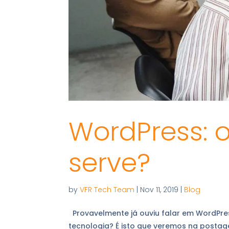
WordPress: 
serve?
by
VFR Tech Team
|
Nov 11, 2019
|
Blog
Provavelmente já ouviu falar em WordPre
tecnologia? É isto que veremos na posta